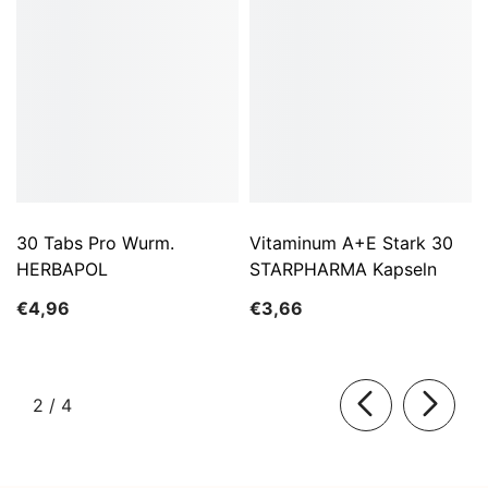
30 Tabs Pro Wurm.
Vitaminum A+E Stark 30
HERBAPOL
STARPHARMA Kapseln
€4,96
€3,66
von
2
/
4