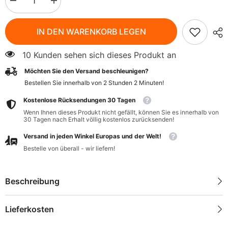
Menge
Menge
verringern
erhöhen
für
für
Limonade
Limonade
IN DEN WARENKORB LEGEN
mit
mit
Holunderblüte
Holunderblüte
BIO
BIO
10 Kunden sehen sich dieses Produkt an
275
275
ml
ml
Möchten Sie den Versand beschleunigen?
REMBOWSCY
REMBOWSCY
Bestellen Sie innerhalb von
2
Stunden
2
Minuten
!
Kostenlose Rücksendungen 30 Tagen
Wenn Ihnen dieses Produkt nicht gefällt, können Sie es innerhalb von
30 Tagen nach Erhalt völlig kostenlos zurücksenden!
Versand in jeden Winkel Europas und der Welt!
Bestelle von überall - wir liefern!
Beschreibung
Lieferkosten