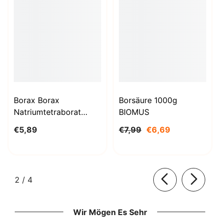
Borax Borax
Borsäure 1000g
Natriumtetraborat
BIOMUS
Decahydrat 1kg
€5,89
€7,99
€6,69
STANLAB
von
2
/
4
Wir Mögen Es Sehr