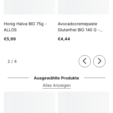
Honig Halva BIO 75g -
Avocadocremepaste
ALLOS
Glutenfrei BIO 140 G -
ALLOS
€5,99
€4,44
von
2
/
4
Ausgewählte Produkte
Alles Anzeigen