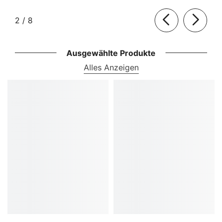
von
2
/
8
Ausgewählte Produkte
Alles Anzeigen