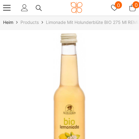
Zum Inhalt Springen
Wunschz
0
0
0
A
Heim
Products
Limonade Mit Holunderblüte BIO 275 Ml R