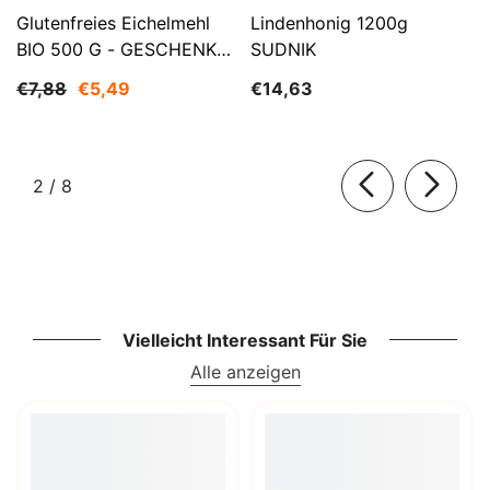
Glutenfreies Eichelmehl
Lindenhonig 1200g
BIO 500 G - GESCHENKE
SUDNIK
DER NATUR
€7,88
€5,49
€14,63
von
2
/
8
Vielleicht Interessant Für Sie
Alle anzeigen