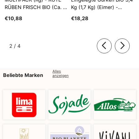
RÜBEN FRISCH BIO (ca. 5
Kg (1,7 Kg) (Eimer) -
Kg)
SĄTYRZ
€10,88
€18,28
von
2
/
4
Alles
Beliebte Marken
anzeigen