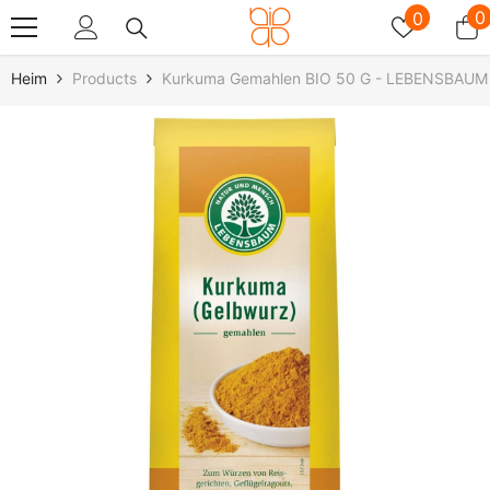
Zum Inhalt Springen
Wunschz
0
0
0
A
Heim
Products
Kurkuma Gemahlen BIO 50 G - LEBENSBAUM