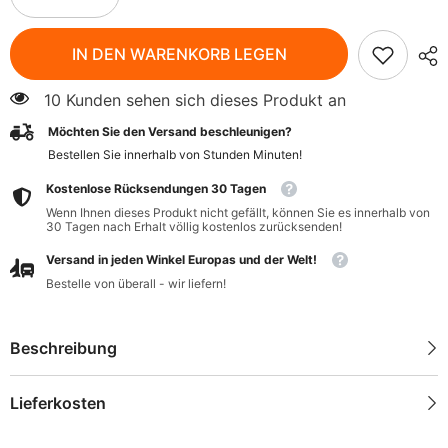
verringern
erhöhen
für
für
Kurkuma
Kurkuma
IN DEN WARENKORB LEGEN
gemahlen
gemahlen
BIO
BIO
50
50
10 Kunden sehen sich dieses Produkt an
g
g
-
-
Möchten Sie den Versand beschleunigen?
LEBENSBAUM
LEBENSBAUM
Bestellen Sie innerhalb von
Stunden
Minuten
!
Kostenlose Rücksendungen 30 Tagen
Wenn Ihnen dieses Produkt nicht gefällt, können Sie es innerhalb von
30 Tagen nach Erhalt völlig kostenlos zurücksenden!
Versand in jeden Winkel Europas und der Welt!
Bestelle von überall - wir liefern!
Beschreibung
Lieferkosten