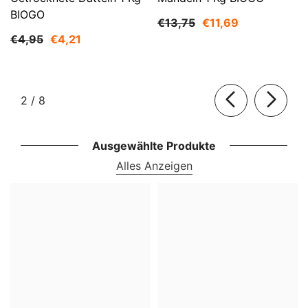
BIOGO
€13,75
€11,69
€4,95
€4,21
von
2
/
8
Ausgewählte Produkte
Alles Anzeigen