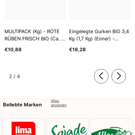
MULTIPACK (kg) - ROTE
Eingelegte Gurken BIO 3,4
RÜBEN FRISCH BIO (ca. 5
Kg (1,7 Kg) (Eimer) -
Kg)
SĄTYRZ
€10,88
€18,28
von
2
/
4
Alles
Beliebte Marken
anzeigen