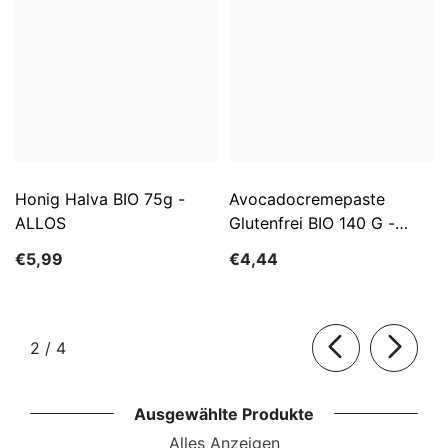
Honig Halva BIO 75g -
Avocadocremepaste
ALLOS
Glutenfrei BIO 140 G -
ALLOS
€5,99
€4,44
von
2
/
4
Ausgewählte Produkte
Alles Anzeigen