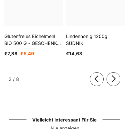
Glutenfreies Eichelmehl
Lindenhonig 1200g
BIO 500 G - GESCHENKE
SUDNIK
DER NATUR
€7,88
€5,49
€14,63
von
2
/
8
Vielleicht Interessant Für Sie
Alle anzeigen