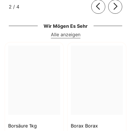
von
2
/
4
Wir Mögen Es Sehr
Alle anzeigen
Borsäure 1kg
Borax Borax