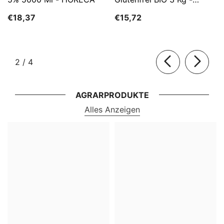
HORECA
€18,37
€15,72
von
2
/
4
AGRARPRODUKTE
Alles Anzeigen