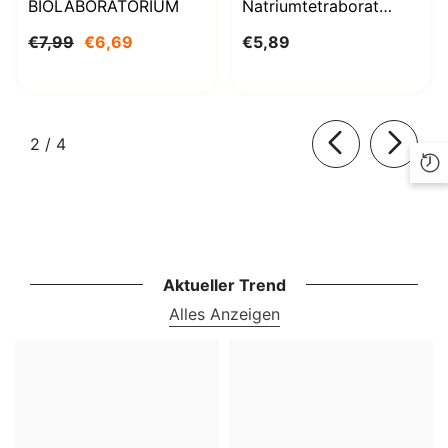
BIOLABORATORIUM
Natriumtetraborat
Decahydrat 1000g
€7,99
€6,69
€5,89
BioLaboratorium
von
2
/
4
Aktueller Trend
Alles Anzeigen