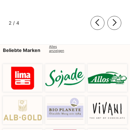
von
2
/
4
Alles
Beliebte Marken
anzeigen