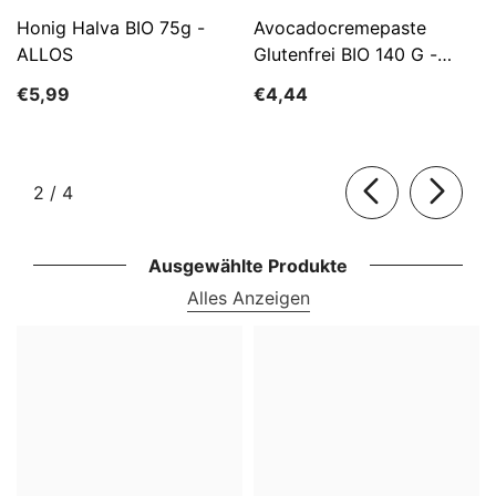
Honig Halva BIO 75g -
Avocadocremepaste
ALLOS
Glutenfrei BIO 140 G -
ALLOS
€5,99
€4,44
von
2
/
4
Ausgewählte Produkte
Alles Anzeigen