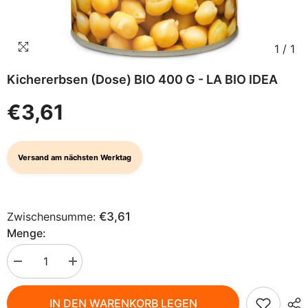
1
/
1
Kichererbsen (Dose) BIO 400 G - LA BIO IDEA
€3,61
Versand am nächsten Werktag
Zwischensumme:
€3,61
Menge:
Menge
Menge
verringern
erhöhen
für
für
Kichererbsen
Kichererbsen
IN DEN WARENKORB LEGEN
(Dose)
(Dose)