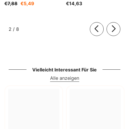
DER NATUR
€7,88
€5,49
€14,63
von
2
/
8
Vielleicht Interessant Für Sie
Alle anzeigen