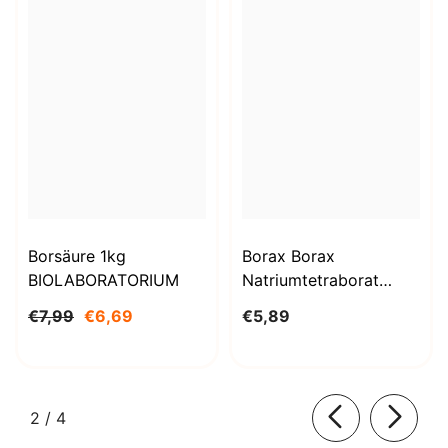
Borsäure 1kg
Borax Borax
BIOLABORATORIUM
Natriumtetraborat
Decahydrat 1000g
€7,99
€6,69
€5,89
BioLaboratorium
von
2
/
4