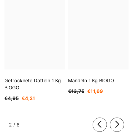
Getrocknete Datteln 1 Kg
Mandeln 1 Kg BIOGO
BIOGO
€13,75
€11,69
€4,95
€4,21
von
2
/
8