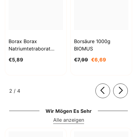
Borax Borax
Borsäure 1000g
Natriumtetraborat
BIOMUS
Decahydrat 1kg
€5,89
€7,99
€6,69
STANLAB
von
2
/
4
Wir Mögen Es Sehr
Alle anzeigen