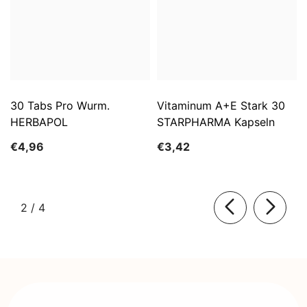
30 Tabs Pro Wurm.
Vitaminum A+E Stark 30
HERBAPOL
STARPHARMA Kapseln
€4,96
€3,42
von
2
/
4