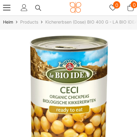
Zum Inhalt Springen
Wunschz
0
0
0
A
Heim
Products
Kichererbsen (Dose) BIO 400 G - LA BIO IDE