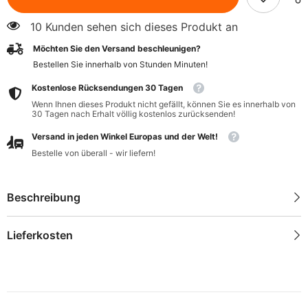
BIO
BIO
400
400
10 Kunden sehen sich dieses Produkt an
g
g
-
-
Möchten Sie den Versand beschleunigen?
LA
LA
BIO
BIO
Bestellen Sie innerhalb von
Stunden
Minuten
!
IDEA
IDEA
Kostenlose Rücksendungen 30 Tagen
Wenn Ihnen dieses Produkt nicht gefällt, können Sie es innerhalb von
30 Tagen nach Erhalt völlig kostenlos zurücksenden!
Versand in jeden Winkel Europas und der Welt!
Bestelle von überall - wir liefern!
Beschreibung
Lieferkosten