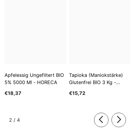
Apfelessig Ungefiltert BIO
Tapioka (Maniokstärke)
5% 5000 Ml - HORECA
Glutenfrei BIO 3 Kg -
HORECA
€18,37
€15,72
von
2
/
4