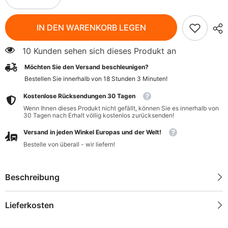
verringern
erhöhen
für
für
Geröstete
Geröstete
IN DEN WARENKORB LEGEN
Mandeln
Mandeln
185g
185g
PRIMAVIKA
PRIMAVIKA
10 Kunden sehen sich dieses Produkt an
Möchten Sie den Versand beschleunigen?
Bestellen Sie innerhalb von
18
Stunden
3
Minuten
!
Kostenlose Rücksendungen 30 Tagen
Wenn Ihnen dieses Produkt nicht gefällt, können Sie es innerhalb von
30 Tagen nach Erhalt völlig kostenlos zurücksenden!
Versand in jeden Winkel Europas und der Welt!
Bestelle von überall - wir liefern!
Beschreibung
Lieferkosten