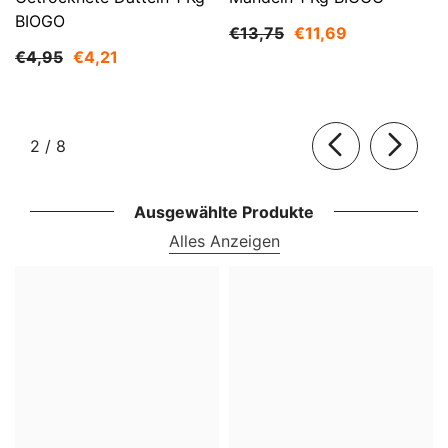
BIOGO
€13,75
€11,69
€4,95
€4,21
von
2
/
8
Ausgewählte Produkte
Alles Anzeigen