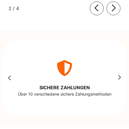
von
2
/
4
SICHERE ZAHLUNGEN
Über 10 verschiedene sichere Zahlungsmethoden