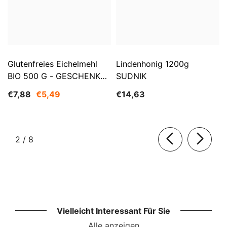
Glutenfreies Eichelmehl
Lindenhonig 1200g
BIO 500 G - GESCHENKE
SUDNIK
DER NATUR
€7,88
€5,49
€14,63
von
2
/
8
Vielleicht Interessant Für Sie
Alle anzeigen