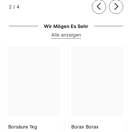
von
2
/
4
Wir Mögen Es Sehr
Alle anzeigen
Borsäure 1kg
Borax Borax