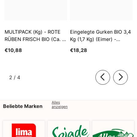
MULTIPACK (kg) - ROTE
Eingelegte Gurken BIO 3,4
RÜBEN FRISCH BIO (ca. 5
Kg (1,7 Kg) (Eimer) -
Kg)
SĄTYRZ
€10,88
€18,28
von
2
/
4
Alles
Beliebte Marken
anzeigen