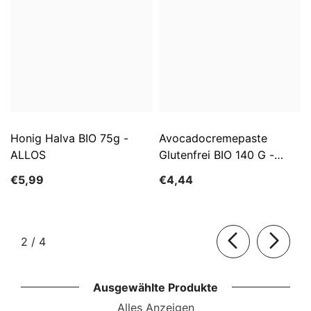
Honig Halva BIO 75g -
Avocadocremepaste
ALLOS
Glutenfrei BIO 140 G -
ALLOS
€5,99
€4,44
von
2
/
4
Ausgewählte Produkte
Alles Anzeigen