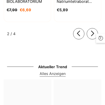
BIOLABORATORIUM
Natriumtetraborat
Decahydrat 1000g
€7,99
€6,69
€5,89
BioLaboratorium
von
2
/
4
Aktueller Trend
Alles Anzeigen