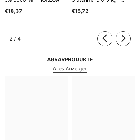
HORECA
€18,37
€15,72
von
2
/
4
AGRARPRODUKTE
Alles Anzeigen