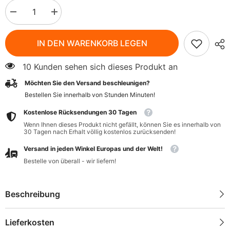
Menge
Menge
verringern
erhöhen
für
für
Gemahlener
Gemahlener
IN DEN WARENKORB LEGEN
Koriander
Koriander
BIO
BIO
30
30
10 Kunden sehen sich dieses Produkt an
g
g
-
-
Möchten Sie den Versand beschleunigen?
GESCHENKE
GESCHENKE
DER
DER
Bestellen Sie innerhalb von
Stunden
Minuten
!
NATUR
NATUR
Kostenlose Rücksendungen 30 Tagen
Wenn Ihnen dieses Produkt nicht gefällt, können Sie es innerhalb von
30 Tagen nach Erhalt völlig kostenlos zurücksenden!
Versand in jeden Winkel Europas und der Welt!
Bestelle von überall - wir liefern!
Beschreibung
Lieferkosten