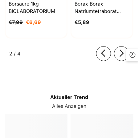
Borsäure 1kg
Borax Borax
BIOLABORATORIUM
Natriumtetraborat
Decahydrat 1000g
€7,99
€6,69
€5,89
BioLaboratorium
von
2
/
4
Aktueller Trend
Alles Anzeigen