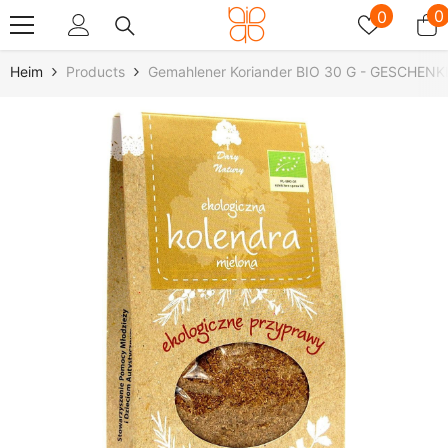
Zum Inhalt Springen
Wunschz
0
0
0
A
Heim
Products
Gemahlener Koriander BIO 30 G - GESCHEN