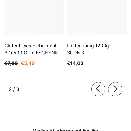
Glutenfreies Eichelmehl
Lindenhonig 1200g
BIO 500 G - GESCHENKE
SUDNIK
DER NATUR
€7,88
€5,49
€14,63
von
2
/
8
Vielleicht Interessant Für Sie