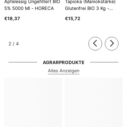
Apfelessig Ungefiltert BIO
Tapioka (Maniokstärke)
5% 5000 Ml - HORECA
Glutenfrei BIO 3 Kg -
HORECA
€18,37
€15,72
von
2
/
4
AGRARPRODUKTE
Alles Anzeigen