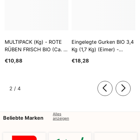
MULTIPACK (kg) - ROTE
Eingelegte Gurken BIO 3,4
RÜBEN FRISCH BIO (ca. 5
Kg (1,7 Kg) (Eimer) -
Kg)
SĄTYRZ
€10,88
€18,28
von
2
/
4
Alles
Beliebte Marken
anzeigen