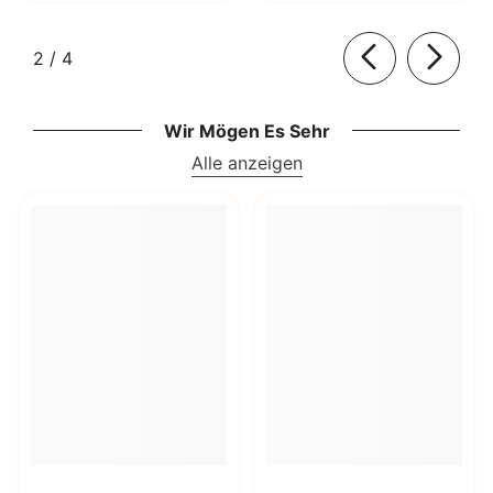
von
2
/
4
Wir Mögen Es Sehr
Alle anzeigen