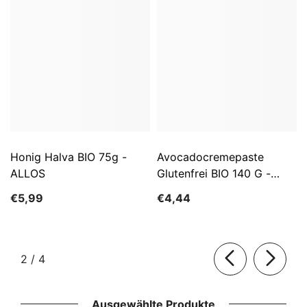
Honig Halva BIO 75g -
Avocadocremepaste
ALLOS
Glutenfrei BIO 140 G -
ALLOS
€5,99
€4,44
von
2
/
4
Ausgewählte Produkte