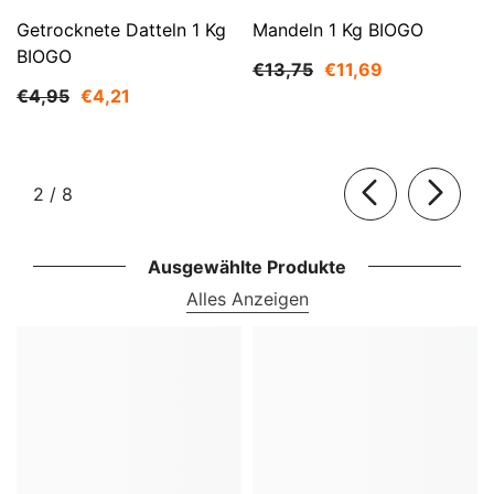
Getrocknete Datteln 1 Kg
Mandeln 1 Kg BIOGO
BIOGO
€13,75
€11,69
€4,95
€4,21
von
2
/
8
Ausgewählte Produkte
Alles Anzeigen