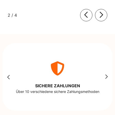
von
2
/
4
SICHERE ZAHLUNGEN
Über 10 verschiedene sichere Zahlungsmethoden