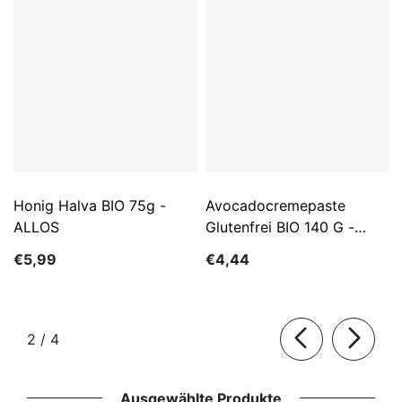
Honig Halva BIO 75g -
Avocadocremepaste
ALLOS
Glutenfrei BIO 140 G -
ALLOS
€5,99
€4,44
von
2
/
4
Ausgewählte Produkte