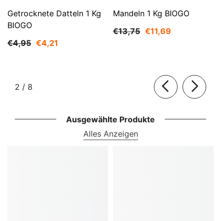
Getrocknete Datteln 1 Kg
Mandeln 1 Kg BIOGO
BIOGO
€13,75
€11,69
€4,95
€4,21
von
2
/
8
Ausgewählte Produkte
Alles Anzeigen