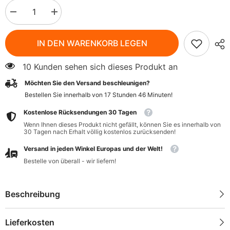
Menge
Menge
verringern
erhöhen
für
für
Dunkelgrüne
Dunkelgrüne
IN DEN WARENKORB LEGEN
Kürbiskerne
Kürbiskerne
BIO
BIO
150
150
10 Kunden sehen sich dieses Produkt an
g
g
-
-
Möchten Sie den Versand beschleunigen?
BIO
BIO
PLANET
PLANET
Bestellen Sie innerhalb von
17
Stunden
46
Minuten
!
Kostenlose Rücksendungen 30 Tagen
Wenn Ihnen dieses Produkt nicht gefällt, können Sie es innerhalb von
30 Tagen nach Erhalt völlig kostenlos zurücksenden!
Versand in jeden Winkel Europas und der Welt!
Bestelle von überall - wir liefern!
Beschreibung
Lieferkosten