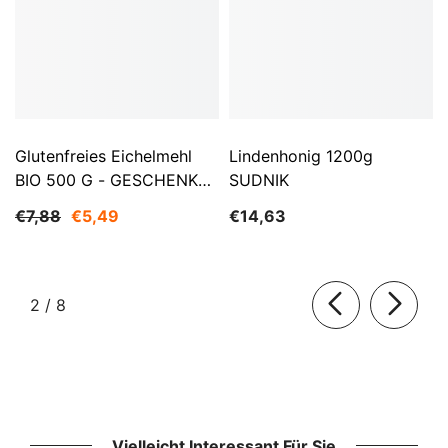
Glutenfreies Eichelmehl
Lindenhonig 1200g
BIO 500 G - GESCHENKE
SUDNIK
DER NATUR
€7,88
€5,49
€14,63
von
2
/
8
Vielleicht Interessant Für Sie