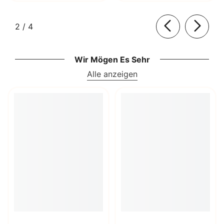
von
2
/
4
Wir Mögen Es Sehr
Alle anzeigen