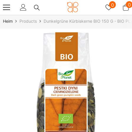
Zum Inhalt Springen
Wunschz
0
0
0
A
Heim
Products
Dunkelgrüne Kürbiskerne BIO 150 G - BIO P