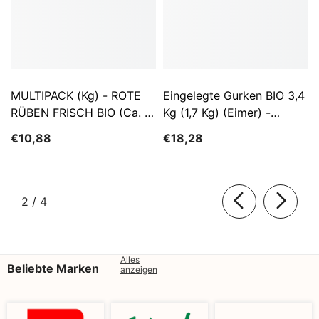
MULTIPACK (kg) - ROTE
Eingelegte Gurken BIO 3,4
RÜBEN FRISCH BIO (ca. 5
Kg (1,7 Kg) (Eimer) -
Kg)
SĄTYRZ
€10,88
€18,28
von
2
/
4
Alles
Beliebte Marken
anzeigen