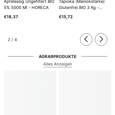
Apfelessig Ungefiltert BIO
Tapioka (Maniokstärke)
5% 5000 Ml - HORECA
Glutenfrei BIO 3 Kg -
HORECA
€18,37
€15,72
von
2
/
4
AGRARPRODUKTE
Alles Anzeigen