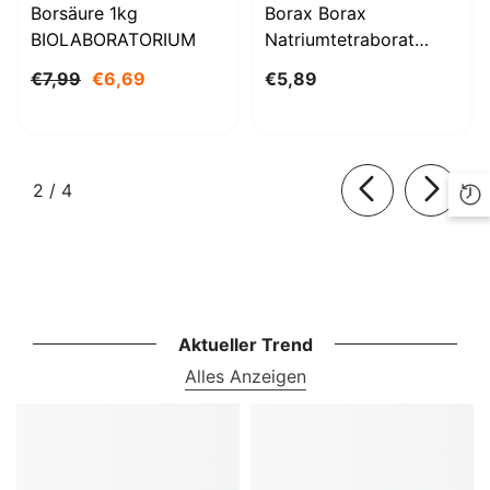
Borsäure 1kg
Borax Borax
BIOLABORATORIUM
Natriumtetraborat
Decahydrat 1000g
€7,99
€6,69
€5,89
BioLaboratorium
von
2
/
4
Aktueller Trend
Alles Anzeigen