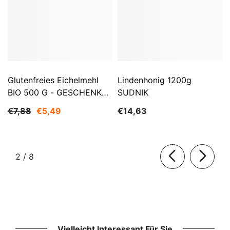
Glutenfreies Eichelmehl
Lindenhonig 1200g
BIO 500 G - GESCHENKE
SUDNIK
DER NATUR
€7,88
€5,49
€14,63
von
2
/
8
Vielleicht Interessant Für Sie