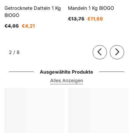
Getrocknete Datteln 1 Kg
Mandeln 1 Kg BIOGO
BIOGO
€13,75
€11,69
€4,95
€4,21
von
2
/
8
Ausgewählte Produkte
Alles Anzeigen