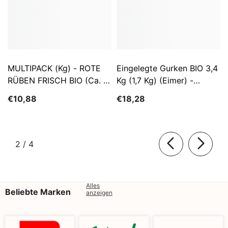
MULTIPACK (kg) - ROTE
Eingelegte Gurken BIO 3,4
RÜBEN FRISCH BIO (ca. 5
Kg (1,7 Kg) (Eimer) -
Kg)
SĄTYRZ
€10,88
€18,28
von
2
/
4
Alles
Beliebte Marken
anzeigen