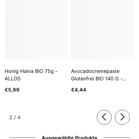
Honig Halva BIO 75g -
Avocadocremepaste
ALLOS
Glutenfrei BIO 140 G -
ALLOS
€5,99
€4,44
von
2
/
4
Ausgewählte Produkte