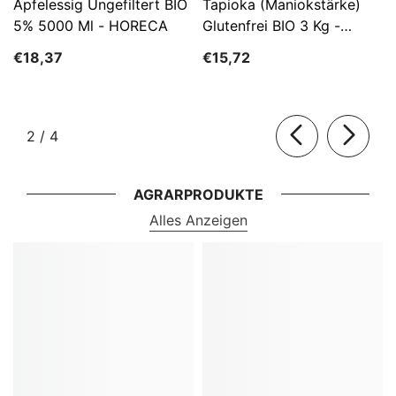
Apfelessig Ungefiltert BIO
Tapioka (Maniokstärke)
5% 5000 Ml - HORECA
Glutenfrei BIO 3 Kg -
HORECA
€18,37
€15,72
von
2
/
4
AGRARPRODUKTE
Alles Anzeigen