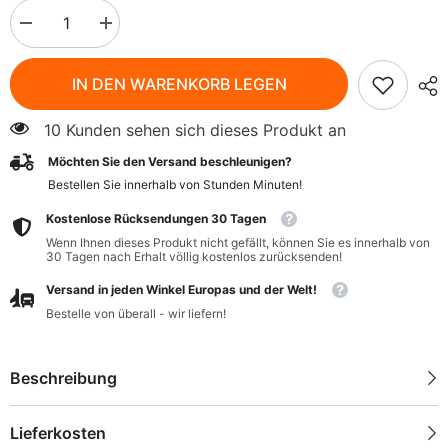
Menge
Menge
verringern
erhöhen
für
für
Bockshornkleekorn
Bockshornkleekorn
IN DEN WARENKORB LEGEN
BIO
BIO
60
60
g
g
10 Kunden sehen sich dieses Produkt an
-
-
GESCHENKE
GESCHENKE
Möchten Sie den Versand beschleunigen?
DER
DER
NATUR
NATUR
Bestellen Sie innerhalb von
Stunden
Minuten
!
Kostenlose Rücksendungen 30 Tagen
Wenn Ihnen dieses Produkt nicht gefällt, können Sie es innerhalb von
30 Tagen nach Erhalt völlig kostenlos zurücksenden!
Versand in jeden Winkel Europas und der Welt!
Bestelle von überall - wir liefern!
Beschreibung
Lieferkosten