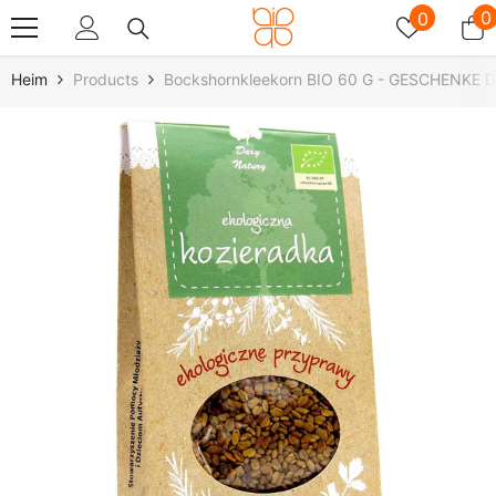
Zum Inhalt Springen
Wunschz
0
0
0
A
Heim
Products
Bockshornkleekorn BIO 60 G - GESCHENKE 