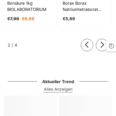
Borsäure 1kg
Borax Borax
BIOLABORATORIUM
Natriumtetraborat
Decahydrat 1000g
€7,99
€6,69
€5,89
BioLaboratorium
von
2
/
4
Aktueller Trend
Alles Anzeigen