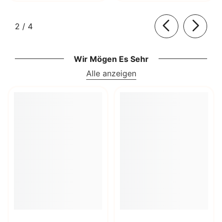
von
2
/
4
Wir Mögen Es Sehr
Alle anzeigen