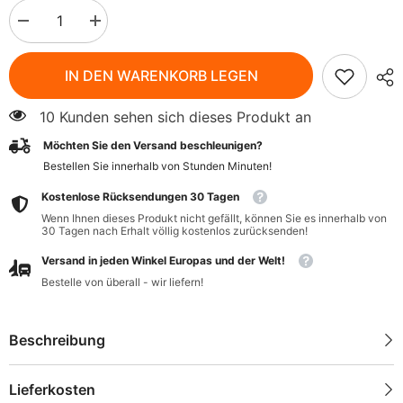
Menge
Menge
verringern
erhöhen
für
für
BIO
BIO
IN DEN WARENKORB LEGEN
Tee
Tee
für
für
Nerven
Nerven
10 Kunden sehen sich dieses Produkt an
(25
(25
x
x
Möchten Sie den Versand beschleunigen?
15
15
g)
g)
Bestellen Sie innerhalb von
Stunden
Minuten
!
-
-
GESCHENKE
GESCHENKE
Kostenlose Rücksendungen 30 Tagen
DER
DER
NATUR
NATUR
Wenn Ihnen dieses Produkt nicht gefällt, können Sie es innerhalb von
30 Tagen nach Erhalt völlig kostenlos zurücksenden!
Versand in jeden Winkel Europas und der Welt!
Bestelle von überall - wir liefern!
Beschreibung
Lieferkosten