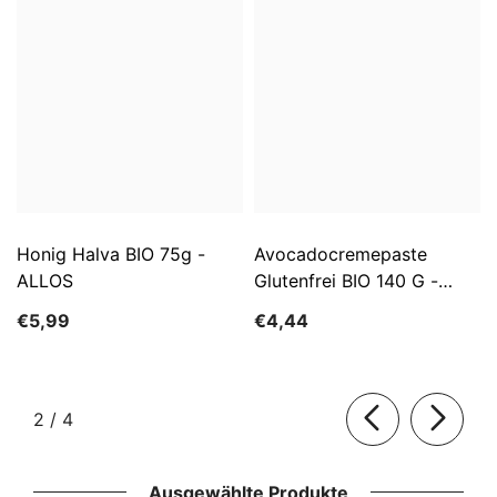
Honig Halva BIO 75g -
Avocadocremepaste
ALLOS
Glutenfrei BIO 140 G -
ALLOS
€5,99
€4,44
von
2
/
4
Ausgewählte Produkte