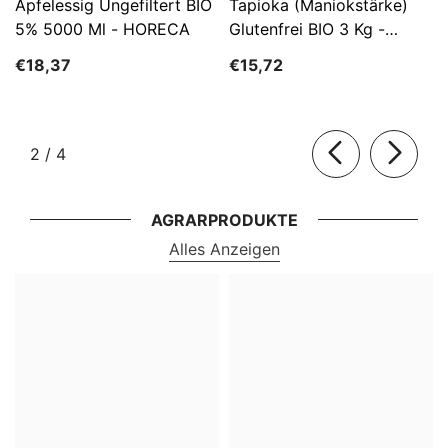
Apfelessig Ungefiltert BIO
Tapioka (Maniokstärke)
5% 5000 Ml - HORECA
Glutenfrei BIO 3 Kg -
HORECA
€18,37
€15,72
von
2
/
4
AGRARPRODUKTE
Alles Anzeigen