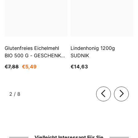
Glutenfreies Eichelmehl
Lindenhonig 1200g
BIO 500 G - GESCHENKE
SUDNIK
DER NATUR
€7,88
€5,49
€14,63
von
2
/
8
Vielleicht Interessant Für Sie