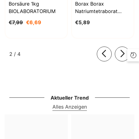
Borsäure 1kg
Borax Borax
BIOLABORATORIUM
Natriumtetraborat
Decahydrat 1000g
€7,99
€6,69
€5,89
BioLaboratorium
von
2
/
4
Aktueller Trend
Alles Anzeigen