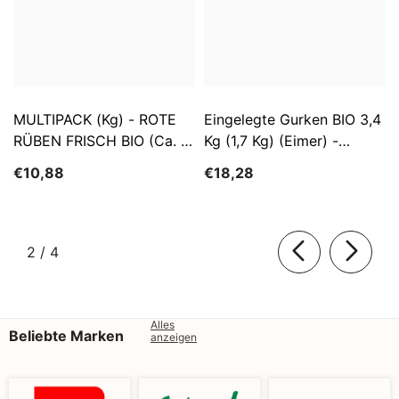
MULTIPACK (kg) - ROTE
Eingelegte Gurken BIO 3,4
RÜBEN FRISCH BIO (ca. 5
Kg (1,7 Kg) (Eimer) -
Kg)
SĄTYRZ
€10,88
€18,28
von
2
/
4
Alles
Beliebte Marken
anzeigen