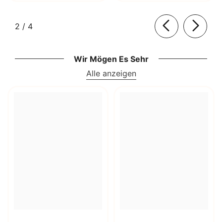
von
2
/
4
Wir Mögen Es Sehr
Alle anzeigen