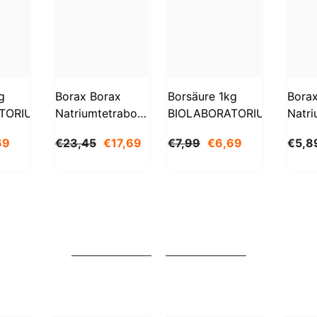
g
Borax Borax
Borsäure 1kg
Bora
TORIUM
Natriumtetraborat
BIOLABORATORIUM
Natri
Decahydrat 5kg
Deca
69
€23,45
€17,69
€7,99
€6,69
€5,8
STANLAB
1000
BioL