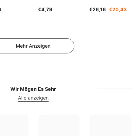
NOK
500ml WARCHEM
1200g SUDNIK
6
€4,79
€26,16
€20,43
NPR
NZD
PEN
Mehr Anzeigen
PGK
PKR
PYG
QAR
Wir Mögen Es Sehr
RON
Alle anzeigen
RSD
RWF
SAR