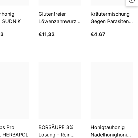
LKR
nhonig
Glutenfreier
Kräutermischung
g SUDNIK
Löwenzahnwurzelkaffee
Gegen Parasiten
MAD
BIO 200 G -
100g FLOS
MDL
63
€11,32
€4,67
GESCHENKE DER
NATUR
MKD
MMK
MNT
MUR
MVR
MWK
NGN
bs Pro
BORSÄURE 3%
Honigtauhonig
NIO
. HERBAPOL
Lösung - Rein
Nadelhonighonig