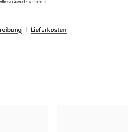
elle von überall - wir liefern!
CHF
UK
CLP
RO
CNY
reibung
Lieferkosten
UZ
CRC
HU
CVE
CZK
DJF
DKK
DOP
DZD
EGP
ETB