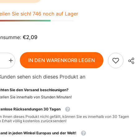
AZN
ZH-
BAM
eilen Sie sich! 746 noch auf Lager
CN
BBD
CS
BDT
ensumme:
€2,09
DA
BIF
FI
BND
IN DEN WARENKORB LEGEN
Menge
rn
erhöhen
HI
BOB
für
Kunden sehen sich dieses Produkt an
BIO
runde
NL
BSD
Kekse
hten Sie den Versand beschleunigen?
100
BWP
g
PT-
ellen Sie innerhalb von
Stunden
Minuten
!
-
PT
BIO
BZD
tenlose Rücksendungen 30 Tagen
ANIA
 Ihnen dieses Produkt nicht gefällt, können Sie es innerhalb von 30 Tagen
EL
CAD
 Erhalt völlig kostenlos zurücksenden!
CDF
ID
and in jeden Winkel Europas und der Welt!