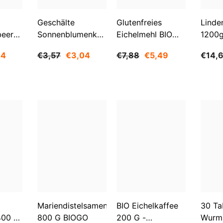
Geschälte
Glutenfreies
Linde
Aktie
beeren
Sonnenblumenkerne
Eichelmehl BIO
1200
O
1 Kg BIOGO
500 G -
84
€3,57
€3,04
€7,88
€5,49
€14,
GESCHENKE DER
NATUR
Mariendistelsamen
BIO Eichelkaffee
30 Ta
400 G
800 G BIOGO
200 G -
Wurm