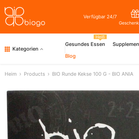
Zum Inhalt Springen
Verfügbar 24/7
Geschenk
Heiß
Gesundes Essen
Supplemen
Kategorien
Blog
Heim
Products
BIO Runde Kekse 100 G - BIO ANIA