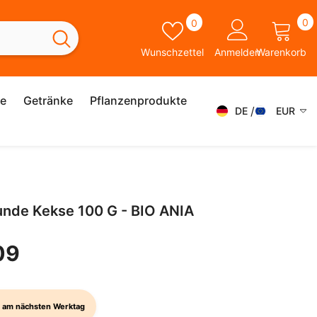
0
Wunschzettel
0
0
A
Wunschzettel
Anmelden
Warenkorb
ie
Getränke
Pflanzenprodukte
DE
EUR
DE
AED
AFN
FR
ALL
ES
unde Kekse 100 G - BIO ANIA
AMD
SK
ANG
09
IT
AUD
SV
AWG
EN
 am nächsten Werktag