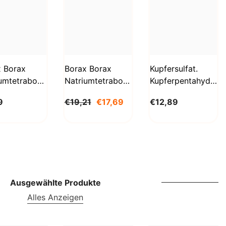
SBD
SEK
SGD
SHP
x Borax
Borax Borax
Kupfersulfat.
umtetraborat
Natriumtetraborat
Kupferpentahydrat
SLL
hydrat
Decahydrat 5 Kg
1kg
STD
9
€19,21
€17,69
€12,89
g
BioLaboratorium
Biolaboratorium
aboratorium
TJS
TOP
TRY
TTD
Ausgewählte Produkte
Alles Anzeigen
TZS
UAH