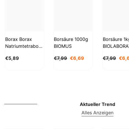
Borax Borax
Borsäure 1000g
Borsäure 1k
Natriumtetraborat
BIOMUS
BIOLABORA
Decahydrat 1kg
€5,89
€7,99
€6,69
€7,99
€6,
STANLAB
Aktueller Trend
Alles Anzeigen