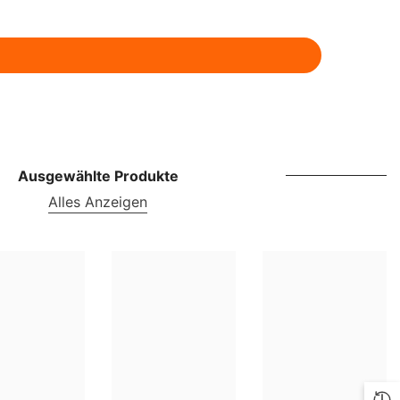
ILS
INR
ISK
JMD
JPY
Ausgewählte Produkte
KES
Alles Anzeigen
KGS
KMF
KRW
KYD
KZT
LBP