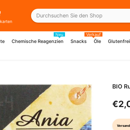
karten
Neu
Verkauf
te
Chemische Reagenzien
Snacks
Öle
Glutenfre
BIO R
€2,
Versand