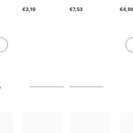
GESCHENKE DER
€3,19
€7,53
€4,9
NATUR
e