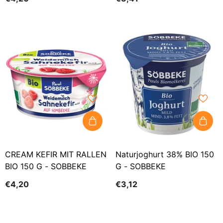
CREAM KEFIR MIT RALLEN
Naturjoghurt 38% BIO 150
BIO 150 G - SOBBEKE
G - SOBBEKE
€4,20
€3,12