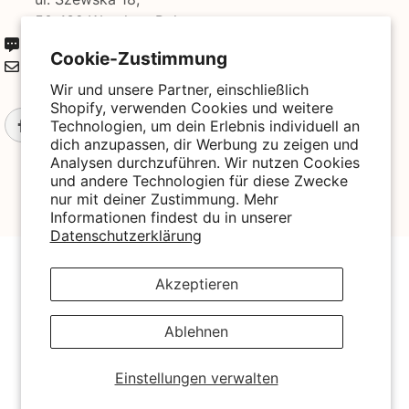
50-139 Wrocław, Polen
+49 3221 224 3801
Cookie-Zustimmung
kontakt@biogo.de
Wir und unsere Partner, einschließlich
Shopify, verwenden Cookies und weitere
Technologien, um dein Erlebnis individuell an
dich anzupassen, dir Werbung zu zeigen und
Analysen durchzuführen. Wir nutzen Cookies
und andere Technologien für diese Zwecke
nur mit deiner Zustimmung. Mehr
Informationen findest du in unserer
Datenschutzerklärung
© 2025 Biogo. All Rights Reserved. Powered By Biogo With
Love 🧡
Akzeptieren
Zahlungsmethoden
Ablehnen
Einstellungen verwalten