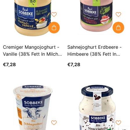
Cremiger Mangojoghurt -
Sahnejoghurt Erdbeere -
Vanille (38% Fett In Milch)
Himbeere (38% Fett In
BIO 500 G (Glas) -
Milch) BIO 500 G (Glas) -
€7,28
€7,28
SOBBEKE
SOBBEKE