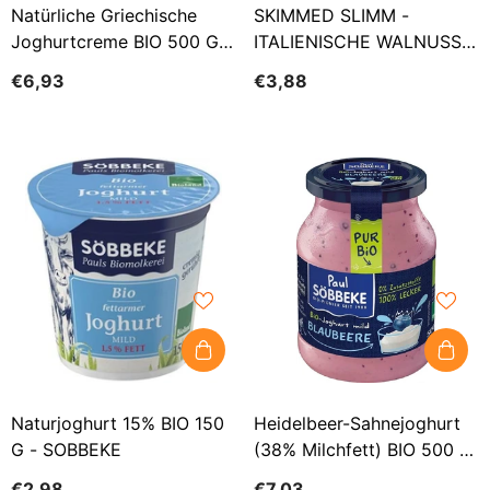
Natürliche Griechische
SKIMMED SLIMM -
Joghurtcreme BIO 500 G
ITALIENISCHE WALNUSS
(Glas) - SOBBEKE
KEFIR BIO 150 G -
€6,93
€3,88
SOBBEKE
Naturjoghurt 15% BIO 150
Heidelbeer-Sahnejoghurt
G - SOBBEKE
(38% Milchfett) BIO 500 G
(Glas) - SOBBEKE
€2,98
€7,03