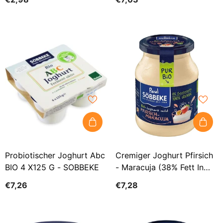
Probiotischer Joghurt Abc
Cremiger Joghurt Pfirsich
BIO 4 X125 G - SOBBEKE
- Maracuja (38% Fett In
Milch) BIO 500 G (Glas) -
€7,26
€7,28
SOBBEKE