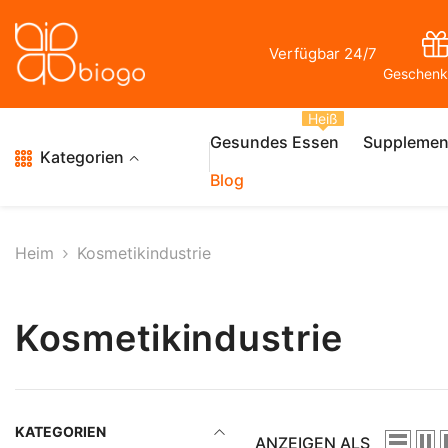
Zum Inhalt Springen
Verfügbar 24/7
Geschenk
Heiß
Gesundes Essen
Supplemen
Kategorien
Blog
Heim
Kosmetikindustrie
Kosmetikindustrie
KATEGORIEN
ANZEIGEN ALS