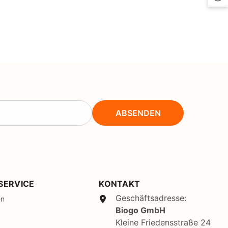
CHF
UK
CLP
RO
CNY
UZ
CRC
HU
CVE
CZK
ABSENDEN
DJF
DKK
DOP
DZD
SERVICE
KONTAKT
Geschäftsadresse:
EGP
en
Biogo GmbH
ETB
Kleine Friedensstraße 24