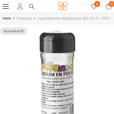
Zum Inhalt Springen
Wunschz
0
0
0
A
Heim
Products
Lyophilisiertes Algenpulver BIO 20 G - POR
Ausverkauft