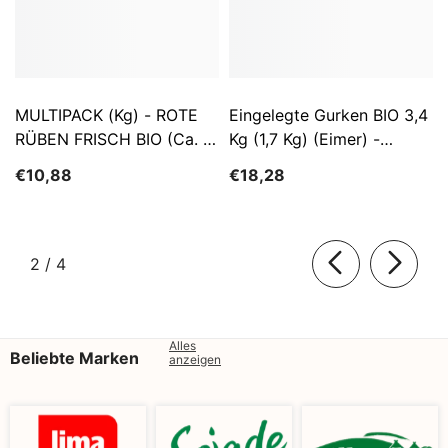
MULTIPACK (kg) - ROTE
Eingelegte Gurken BIO 3,4
RÜBEN FRISCH BIO (ca. 5
Kg (1,7 Kg) (Eimer) -
Kg)
SĄTYRZ
€10,88
€18,28
von
2
/
4
Alles
Beliebte Marken
anzeigen