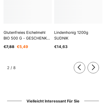
Glutenfreies Eichelmehl
Lindenhonig 1200g
BIO 500 G - GESCHENKE
SUDNIK
DER NATUR
€7,88
€5,49
€14,63
von
2
/
8
Vielleicht Interessant Für Sie