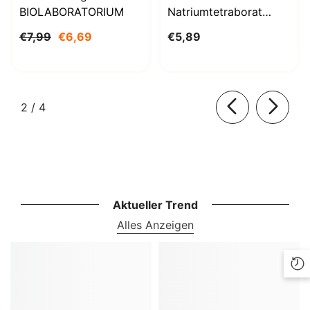
BIOLABORATORIUM
Natriumtetraborat
Decahydrat 1000g
€7,99
€6,69
€5,89
BioLaboratorium
von
2
/
4
Aktueller Trend
Alles Anzeigen