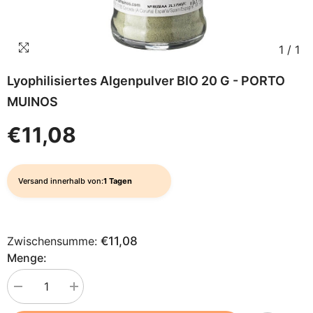
1
/
1
Lyophilisiertes Algenpulver BIO 20 G - PORTO
MUINOS
€11,08
Versand innerhalb von:
1 Tagen
Zwischensumme:
€11,08
Menge:
Menge
Menge
verringern
erhöhen
für
für