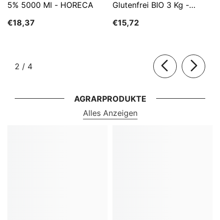
5% 5000 Ml - HORECA
Glutenfrei BIO 3 Kg -
HORECA
€18,37
€15,72
von
2
/
4
AGRARPRODUKTE
Alles Anzeigen