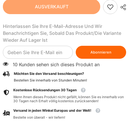
Lyophilisiertes
Lyophilisiertes
AUSVERKAUFT
Algenpulver
Algenpulver
BIO
BIO
20
20
g
g
Hinterlassen Sie Ihre E-Mail-Adresse Und Wir
-
-
PORTO
PORTO
Benachrichtigen Sie, Sobald Das Produkt/die Variante
MUINOS
MUINOS
Wieder Auf Lager Ist
Abonnieren
10 Kunden sehen sich dieses Produkt an
Möchten Sie den Versand beschleunigen?
Bestellen Sie innerhalb von
Stunden
Minuten
!
Kostenlose Rücksendungen 30 Tagen
Wenn Ihnen dieses Produkt nicht gefällt, können Sie es innerhalb von
30 Tagen nach Erhalt völlig kostenlos zurücksenden!
Versand in jeden Winkel Europas und der Welt!
Bestelle von überall - wir liefern!