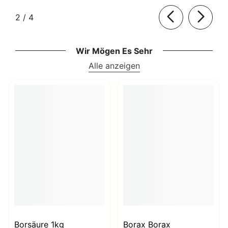
von
2
/
4
Wir Mögen Es Sehr
Alle anzeigen
Borsäure 1kg
Borax Borax