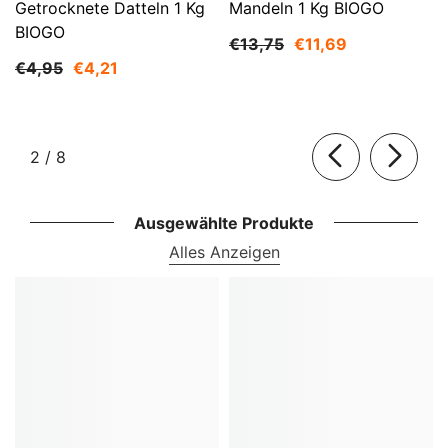
Getrocknete Datteln 1 Kg
Mandeln 1 Kg BIOGO
BIOGO
€13,75
€11,69
€4,95
€4,21
von
2
/
8
Ausgewählte Produkte
Alles Anzeigen