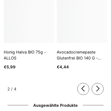
Honig Halva BIO 75g -
Avocadocremepaste
ALLOS
Glutenfrei BIO 140 G -
ALLOS
€5,99
€4,44
von
2
/
4
Ausgewählte Produkte